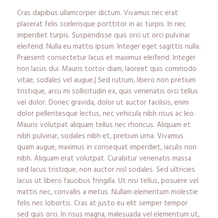
Cras dapibus ullamcorper dictum. Vivamus nec erat
placerat felis scelerisque porttitor in ac turpis. In nec
imperdiet turpis. Suspendisse quis orci ut orci pulvinar
eleifend. Nulla eu mattis ipsum. Integer eget sagittis nulla.
Praesent consectetur lacus et maximus eleifend. Integer
non lacus dui. Mauris tortor diam, laoreet quis commodo
vitae, sodales vel augue.| Sed rutrum, libero non pretium
tristique, arcu mi sollicitudin ex, quis venenatis orci tellus
vel dolor. Donec gravida, dolor ut auctor facilisis, enim
dolor pellentesque lectus, nec vehicula nibh risus ac leo.
Mauris volutpat aliquam tellus nec rhoncus. Aliquam et
nibh pulvinar, sodales nibh et, pretium urna. Vivamus
quam augue, maximus in consequat imperdiet, iaculis non
nibh. Aliquam erat volutpat. Curabitur venenatis massa
sed lacus tristique, non auctor nisl sodales. Sed ultricies
lacus ut libero faucibus fringilla. Ut nisi tellus, posuere vel
mattis nec, convallis a metus. Nullam elementum molestie
felis nec lobortis. Cras at justo eu elit semper tempor
sed quis orci. In risus magna, malesuada vel elementum ut,