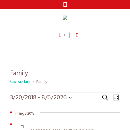
0
Family
Các sự kiện
Family
Các
Các
Sự
3/20/2018
 - 
8/6/2026
Tìm
Danh sác
Chọn
kiệ
sự
sự
ngày.
Tháng 3 2018
Xe
kiện
kiện
Hư
T3