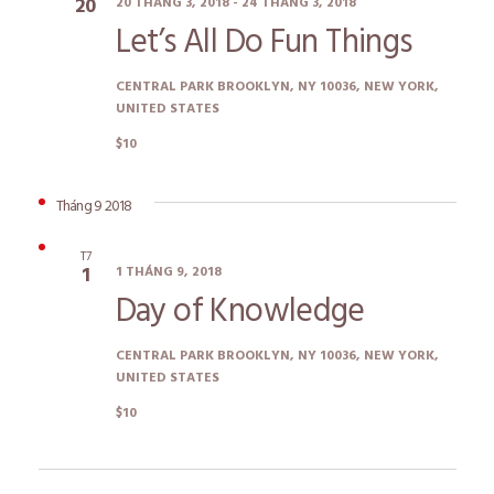
Tìm
20
20 THÁNG 3, 2018
-
24 THÁNG 3, 2018
Let’s All Do Fun Things
kiếm
CENTRAL PARK
BROOKLYN, NY 10036, NEW YORK,
và
UNITED STATES
Xem
$10
Hướn
Tháng 9 2018
T7
1
1 THÁNG 9, 2018
Day of Knowledge
CENTRAL PARK
BROOKLYN, NY 10036, NEW YORK,
UNITED STATES
$10