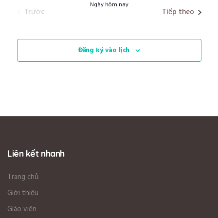
Ngày hôm nay
Các sự kiện
Các sự 
Trước
Tiếp theo
Đăng ký vào lịch
Liên kết nhanh
Trang chủ
Giới thiệu
Giáo viên