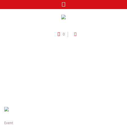
0
Categories:
Exploring
Nature
/
Home
Exploring Nature
Event