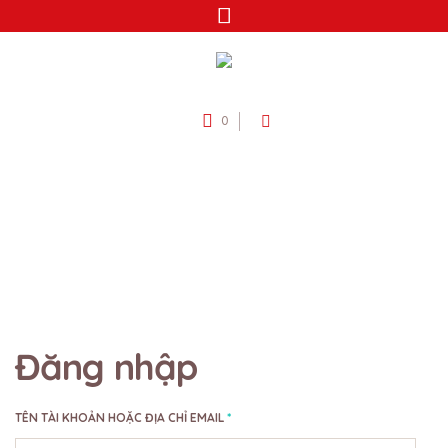
0
Tài khoản
/
Home
Tài khoản
Đăng nhập
BẮT
TÊN TÀI KHOẢN HOẶC ĐỊA CHỈ EMAIL
*
BUỘC