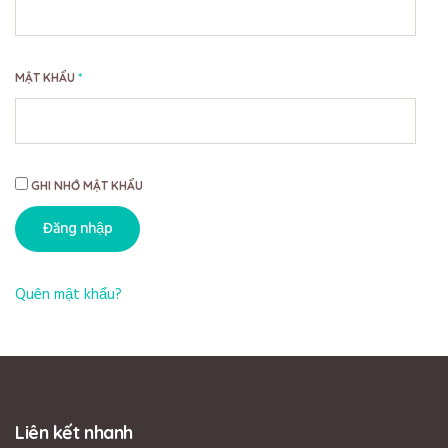
BẮT
MẬT KHẨU
*
BUỘC
GHI NHỚ MẬT KHẨU
Đăng nhập
Quên mật khẩu?
Liên kết nhanh