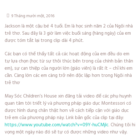
9 Tháng mười một, 2016
Jackson là một cậu bé 4 tuổi. Em là học sinh năm 2 của Ngôi nhà
trẻ thơ. Sau đây là 3 giờ làm việc buổi sáng (hàng ngày) của em
được tóm tắt lại trong clip dài 4 phút.
Các bạn có thể thấy tất cả các hoạt động của em đều do em
tự lựa chọn (học từ sự thôi thúc bên trong của chính bản thân
em), sự can thiệp của người lớn (giáo viên) là rất ít – chỉ khi em
cần. Càng lớn các em càng trở nên độc lập hơn trong Ngôi nhà
trẻ thơ
May Sóc Children’s House xin đăng tải video để các phụ huynh
quan tâm tới triết lý và phương pháp giáo dục Montessori có
được hình dung chân thật hơn về cách tiếp cận với giáo dục
trẻ em của phương pháp này. Link bản gốc của clip tại đây:
https://www.youtube.com/watch?v=09Y-huCMjIc
. Chúng tôi hi
vọng một ngày nào đó sẽ tự có được những video như vậy.