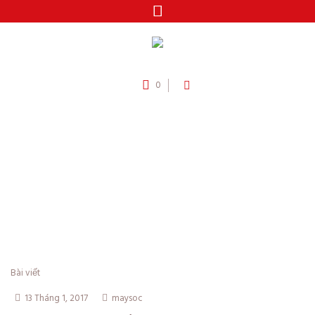
0
Danh mục:
Science &
Psychology
/
/
Home
Montessori
Science & Psychology
Bài viết
13 Tháng 1, 2017
maysoc