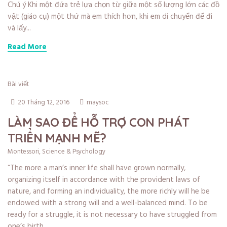
Chú ý Khi một đứa trẻ lựa chọn từ giữa một số lượng lớn các đồ
vật (giáo cụ) một thứ mà em thích hơn, khi em di chuyển để đi
và lấy...
Read More
Bài viết
20 Tháng 12, 2016
maysoc
LÀM SAO ĐỂ HỖ TRỢ CON PHÁT
TRIỂN MẠNH MẼ?
Montessori
,
Science & Psychology
“The more a man’s inner life shall have grown normally,
organizing itself in accordance with the provident laws of
nature, and forming an individuality, the more richly will he be
endowed with a strong will and a well-balanced mind. To be
ready for a struggle, it is not necessary to have struggled from
one’s birth,...